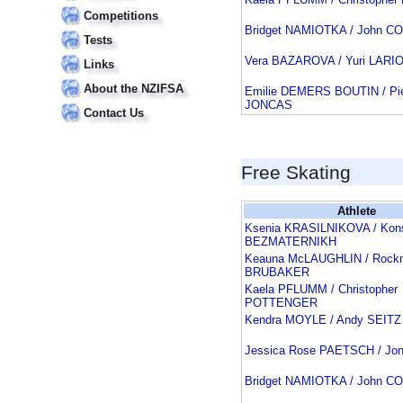
Competitions
Bridget NAMIOTKA / John C
Tests
Vera BAZAROVA / Yuri LAR
Links
About the NZIFSA
Emilie DEMERS BOUTIN / Pier
JONCAS
Contact Us
Free Skating
Athlete
Ksenia KRASILNIKOVA / Kons
BEZMATERNIKH
Keauna McLAUGHLIN / Rock
BRUBAKER
Kaela PFLUMM / Christopher
POTTENGER
Kendra MOYLE / Andy SEITZ
Jessica Rose PAETSCH / Jo
Bridget NAMIOTKA / John C