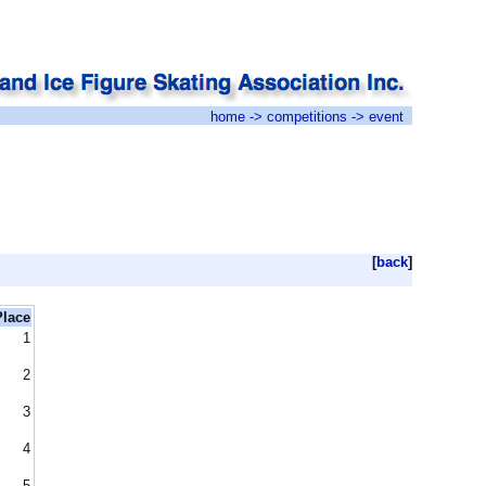
home
->
competitions
-> event
[
back
]
Place
1
2
3
4
5