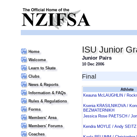
ISU Junior Gr
Home
Junior Pairs
Welcome
10 Dec 2006
Learn to Skate
Final
Clubs
News & Reports
Athlete
Information & FAQs
Keauna McLAUGHLIN / Roc
Rules & Regulations
Ksenia KRASILNIKOVA / Kons
Forms
BEZMATERNIKH
Jessica Rose PAETSCH / Jo
Members' Area
Members' Forums
Kendra MOYLE / Andy SEITZ
Coaches
Kaela PFLUMM / Christoph